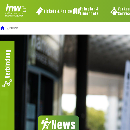
Fahrplan &
Verkau
Tickets & Preise
Liniennetz
Servic
News
Verbindung
News