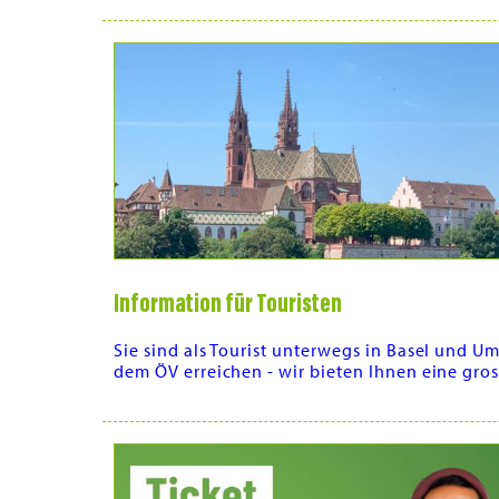
Information für Touristen
Sie sind als Tourist unterwegs in Basel un
dem ÖV erreichen - wir bieten Ihnen eine gro