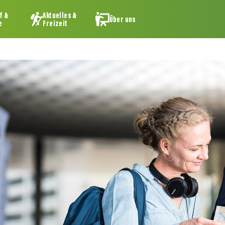
f &
Aktuelles &
Über uns
e
Freizeit